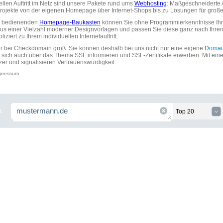
uellen Auftritt im Netz sind unsere Pakete rund ums
Webhosting
: Maßgeschneiderte A
tprojekte von der eigenen Homepage über Internet-Shops bis zu Lösungen für gr
zu bedienenden
Homepage-Baukasten
können Sie ohne Programmierkenntnisse Ihre
aus einer Vielzahl moderner Designvorlagen und passen Sie diese ganz nach Ihre
ziert zu Ihrem individuellen Internetauftritt.
ir bei Checkdomain groß. Sie können deshalb bei uns nicht nur eine eigene
Domai
 sich auch über das Thema SSL informieren und SSL-Zertifikate erwerben. Mit ein
zer und signalisieren Vertrauenswürdigkeit.
pressum
.
Top 20